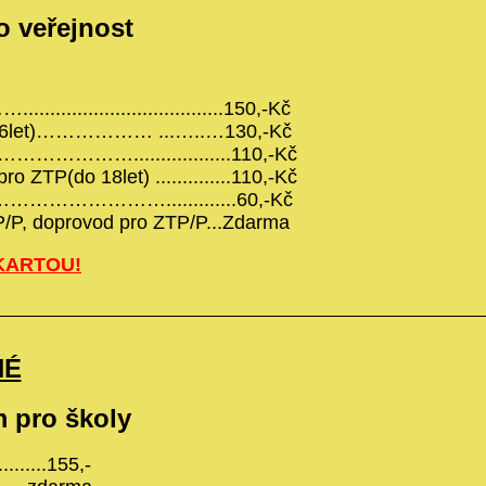
o veřejnost
........................150,-Kč
do 26let)……………… ...…..…130,-Kč
…………..................110,-Kč
 ZTP(do 18let) ..............110,-Kč
…………….............60,-Kč
ZTP/P, doprovod pro ZTP/P...Zdarma
KARTOU!
NÉ
 pro školy
.........155,-