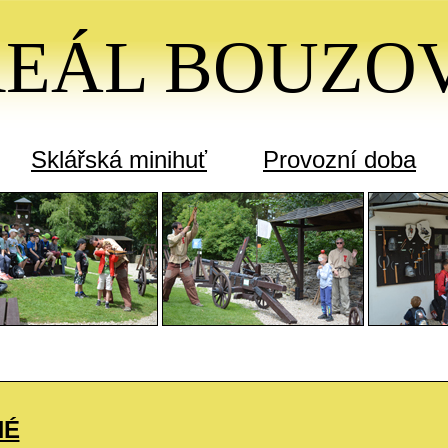
REÁL BOUZO
Sklářská minihuť
Provozní doba
NÉ