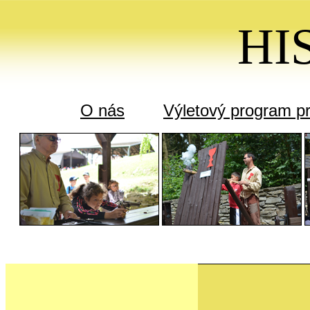
HI
O nás
Výletový program pr