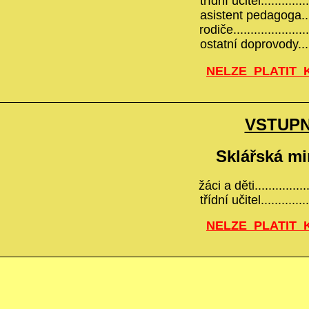
třídní učitel...........
asistent pedagoga....
rodiče.....................
ostatní doprovody.....
NELZE PLATIT 
VSTUP
Sklářská mi
žáci a děti................
třídní učitel...........
NELZE PLATIT 