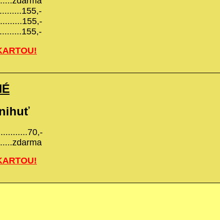
........zdarma
.......155,-
..........155,-
.......155,-
KARTOU!
NÉ
nihuť
...........70,-
........zdarma
KARTOU!