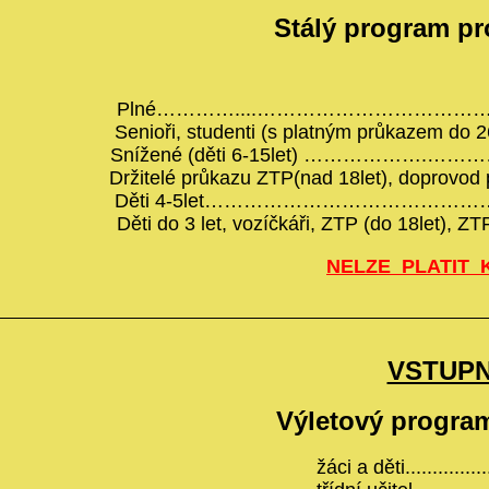
Stálý program pr
Plné…………....………………………………….............
Senioři, studenti (s platným průkazem 
Snížené (děti 6-15let) ……………….………………
Držitelé průkazu ZTP(nad 18let), doprovod pro
Děti 4-5let………………………………………………
Děti do 3 let, vozíčkáři, ZTP (do 18let), 
NELZE PLATIT 
VSTUP
Výletový program
žáci a děti...............